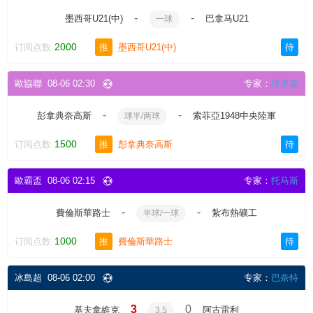
-
-
墨西哥U21(中)
巴拿马U21
一球
2000
订阅点数
推
墨西哥U21(中)
待
歐協聯
08-06 02:30
专家：
埃里克
-
-
彭拿典奈高斯
索菲亞1948中央陸軍
球半/两球
1500
订阅点数
推
彭拿典奈高斯
待
歐霸盃
08-06 02:15
专家：
托马斯
-
-
費倫斯華路士
紮布熱礦工
半球/一球
1000
订阅点数
推
費倫斯華路士
待
冰島超
08-06 02:00
专家：
巴奈特
3
0
基夫拿維克
阿古雷利
3.5