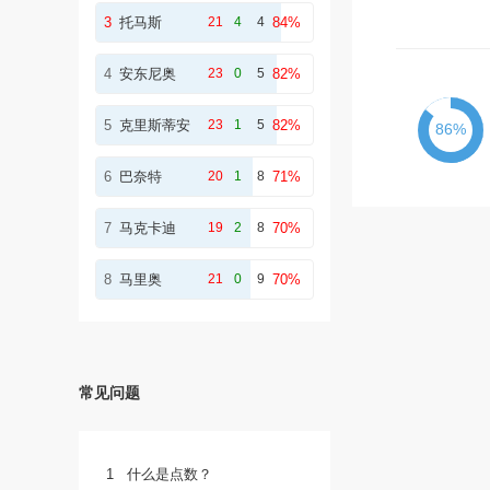
3
托马斯
21
4
4
84%
4
安东尼奥
23
0
5
82%
5
克里斯蒂安
23
1
5
82%
86%
6
巴奈特
20
1
8
71%
7
马克卡迪
19
2
8
70%
8
马里奥
21
0
9
70%
常见问题
1 什么是点数？