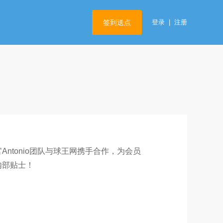
签到送点
登录
|
注册
Antonio团队与球王网携手合作，为会员
内部贴士！