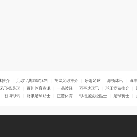
球推介
|
足球宝典独家猛料
|
英皇足球推介
|
乐趣足球
|
海顿球讯
|
迪
球彩飞扬足球
|
百川体育资讯
|
一品波经
|
万事达球讯
|
球王竞猜推介
|
|
智博球讯
|
财讯足球贴士
|
正源体育
|
球福居波经贴士
|
足球骑士
|