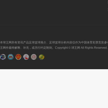
本球王网所有资讯产品足球篮球推介、足球篮球分析内容仅作为中国体育彩票竞彩参
王网作最终解释、补充，或另行约定附则。Copyright © 球王网 All Rights Reserved.