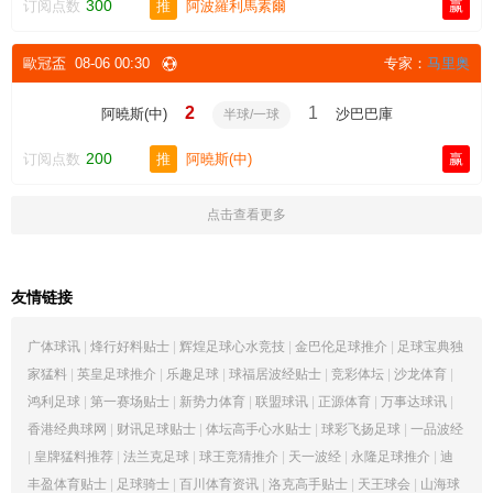
300
订阅点数
推
阿波羅利馬素爾
赢
歐冠盃
08-06 00:30
专家：
马里奥
2
1
阿曉斯(中)
沙巴巴庫
半球/一球
200
订阅点数
推
阿曉斯(中)
赢
点击查看更多
友情链接
广体球讯
|
烽行好料贴士
|
辉煌足球心水竞技
|
金巴伦足球推介
|
足球宝典独
家猛料
|
英皇足球推介
|
乐趣足球
|
球福居波经贴士
|
竞彩体坛
|
沙龙体育
|
鸿利足球
|
第一赛场贴士
|
新势力体育
|
联盟球讯
|
正源体育
|
万事达球讯
|
香港经典球网
|
财讯足球贴士
|
体坛高手心水贴士
|
球彩飞扬足球
|
一品波经
|
皇牌猛料推荐
|
法兰克足球
|
球王竞猜推介
|
天一波经
|
永隆足球推介
|
迪
丰盈体育贴士
|
足球骑士
|
百川体育资讯
|
洛克高手贴士
|
天王球会
|
山海球