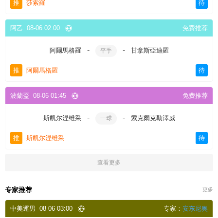
推
莎索羅
待
阿乙
08-06 02:00
免费推荐
-
-
阿爾馬格羅
甘拿斯亞迪羅
平手
推
阿爾馬格羅
待
波蘭盃
08-06 01:45
免费推荐
-
-
斯凯尔涅维采
索克爾克勒澤威
一球
推
斯凯尔涅维采
待
查看更多
专家推荐
更多
中美運男
08-06 03:00
专家：
安东尼奥