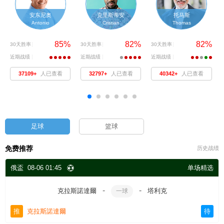
安东尼奥
克里斯蒂安
托马斯
Antonio
Cristian
Thomas
85%
82%
82%
30天胜率
30天胜率
30天胜率
近期战绩
近期战绩
近期战绩
37109+
人已查看
32797+
人已查看
40342+
人已查看
足球
篮球
免费推荐
历史战绩
俄盃
08-06 01:45
单场精选
-
-
克拉斯諾達爾
塔利克
一球
推
克拉斯諾達爾
待