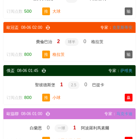
500
订阅点数
推
大球
输
歐冠盃
08-06 02:00
专家：
克里斯蒂安
2
0
費倫巴治
格拉茨
球半
800
订阅点数
推
格拉茨
输
俄盃
08-06 01:45
专家：
萨维奥
1
0
聖彼德斯堡
巴提卡
2.5
800
订阅点数
推
小球
赢
歐協聯
08-06 01:00
专家：
马克卡迪
0
1
白蘭恩
阿波羅利馬素爾
一球