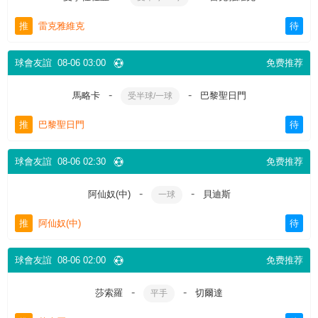
推
雷克雅維克
待
球會友誼
08-06 03:00
免费推荐
-
-
馬略卡
巴黎聖日門
受半球/一球
推
巴黎聖日門
待
球會友誼
08-06 02:30
免费推荐
-
-
阿仙奴(中)
貝迪斯
一球
推
阿仙奴(中)
待
球會友誼
08-06 02:00
免费推荐
-
-
莎索羅
切爾達
平手