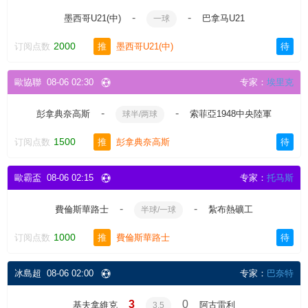
-
-
墨西哥U21(中)
巴拿马U21
一球
2000
订阅点数
推
墨西哥U21(中)
待
歐協聯
08-06 02:30
专家：
埃里克
-
-
彭拿典奈高斯
索菲亞1948中央陸軍
球半/两球
1500
订阅点数
推
彭拿典奈高斯
待
歐霸盃
08-06 02:15
专家：
托马斯
-
-
費倫斯華路士
紮布熱礦工
半球/一球
1000
订阅点数
推
費倫斯華路士
待
冰島超
08-06 02:00
专家：
巴奈特
3
0
基夫拿維克
阿古雷利
3.5