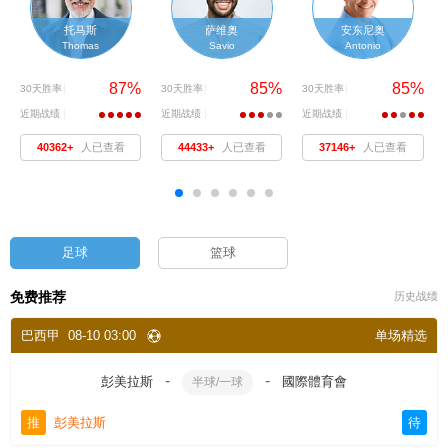
托马斯
萨维奥
安东尼奥
Thomas
Savio
Antonio
87%
85%
85%
30天胜率
30天胜率
30天胜率
近期战绩
近期战绩
近期战绩
40362+
人已查看
44433+
人已查看
37146+
人已查看
足球
篮球
免费推荐
历史战绩
巴西甲
08-10 03:00
单场精选
-
-
彭美拉斯
國際體育會
半球/一球
推
彭美拉斯
待