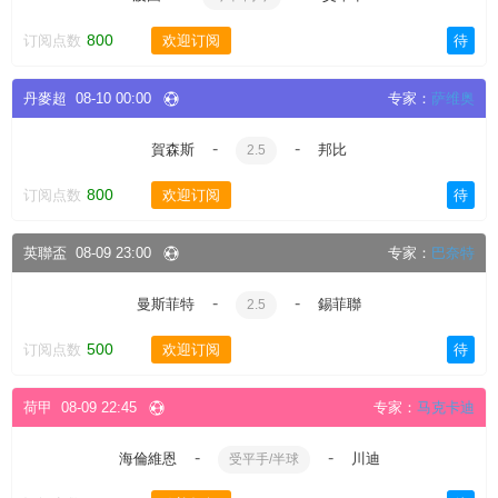
800
订阅点数
欢迎订阅
待
丹麥超
08-10 00:00
专家：
萨维奥
-
-
賀森斯
邦比
2.5
800
订阅点数
欢迎订阅
待
英聯盃
08-09 23:00
专家：
巴奈特
-
-
曼斯菲特
錫菲聯
2.5
500
订阅点数
欢迎订阅
待
荷甲
08-09 22:45
专家：
马克卡迪
-
-
海倫維恩
川迪
受平手/半球