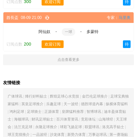
300
订阅点数
欢迎订阅
待
酋長盃
08-09 21:00
专家：
马里奥
-
-
阿仙奴
多蒙特
一球
200
订阅点数
欢迎订阅
待
点击查看更多
友情链接
广体球讯
|
烽行好料贴士
|
辉煌足球心水竞技
|
金巴伦足球推介
|
足球宝典独
家猛料
|
英皇足球推介
|
乐趣足球
|
天一波经
|
德胜球道内幕
|
纵横体育猛料
|
鸿利足球
|
足球骑士
|
正源体育
|
皇牌猛料推荐
|
智博球讯
|
迪丰盈体育贴
士
|
海顿球讯
|
财讯足球贴士
|
百川体育资讯
|
竞彩体坛
|
山海球经
|
天王球
会
|
法兰克足球
|
永隆足球推介
|
球彩飞扬足球
|
联盟球讯
|
洛克高手贴士
|
球王竞猜推介
|
一品波经
|
沙龙体育
|
新势力体育
|
万事达球讯
|
第一赛场贴