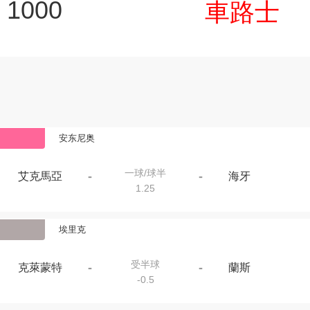
1000
車路士
安东尼奥
一球/球半
-
-
艾克馬亞
海牙
1.25
埃里克
受半球
-
-
克萊蒙特
蘭斯
-0.5