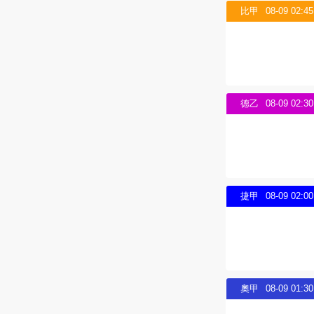
比甲
08-09 02:45
德乙
08-09 02:30
捷甲
08-09 02:00
奧甲
08-09 01:30