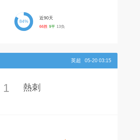
近90天
84%
66胜
9平
13负
英超 05-20 03:15
1
熱刺