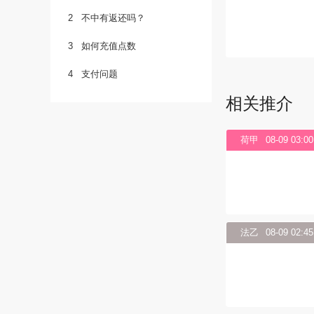
2 不中有返还吗？
3 如何充值点数
4 支付问题
相关推介
荷甲
08-09 03:00
法乙
08-09 02:45