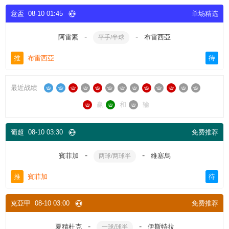
意盃
08-10 01:45
单场精选
-
-
阿雷素
布雷西亞
平手/半球
推
布雷西亞
待
最近战绩
赢
和
输
葡超
08-10 03:30
免费推荐
-
-
賓菲加
維塞烏
两球/两球半
推
賓菲加
待
克亞甲
08-10 03:00
免费推荐
-
-
夏積杜克
伊斯特拉
一球/球半