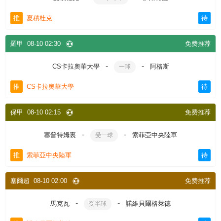
推
夏積杜克
待
羅甲
08-10 02:30
免费推荐
-
-
CS卡拉奧華大學
阿格斯
一球
推
CS卡拉奧華大學
待
保甲
08-10 02:15
免费推荐
-
-
塞普特姆裏
索菲亞中央陸軍
受一球
推
索菲亞中央陸軍
待
塞爾超
08-10 02:00
免费推荐
-
-
馬克瓦
諾維貝爾格萊德
受半球