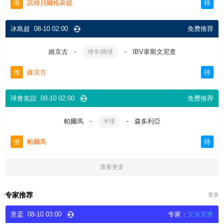
推
諾維貝爾格萊德
待
冰島超
08-10 02:00
免费推荐
-
-
維京古
IBV韋斯文尼查
球半/两球
推
維京古
待
球會友誼
08-10 02:00
免费推荐
-
-
帕爾馬
森多利亞
半球
推
帕爾馬
待
查看更多
专家推荐
更多
意盃
08-10 03:00
专家：
安东尼奥