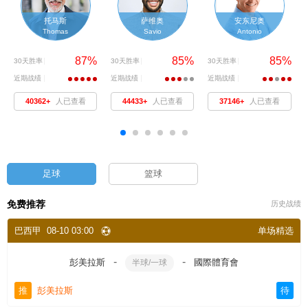
托马斯
萨维奥
安东尼奥
Thomas
Savio
Antonio
87%
85%
85%
30天胜率
30天胜率
30天胜率
近期战绩
近期战绩
近期战绩
40362+
人已查看
44433+
人已查看
37146+
人已查看
足球
篮球
免费推荐
历史战绩
巴西甲
08-10 03:00
单场精选
-
-
彭美拉斯
國際體育會
半球/一球
推
彭美拉斯
待