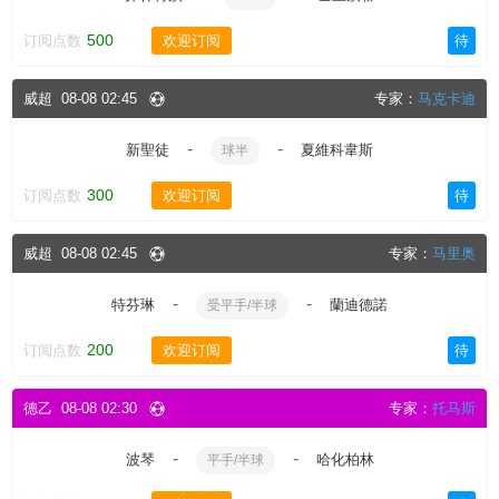
500
订阅点数
欢迎订阅
待
威超
08-08 02:45
专家：
马克卡迪
-
-
新聖徒
夏維科韋斯
球半
300
订阅点数
欢迎订阅
待
威超
08-08 02:45
专家：
马里奥
-
-
特芬琳
蘭迪德諾
受平手/半球
200
订阅点数
欢迎订阅
待
德乙
08-08 02:30
专家：
托马斯
-
-
波琴
哈化柏林
平手/半球