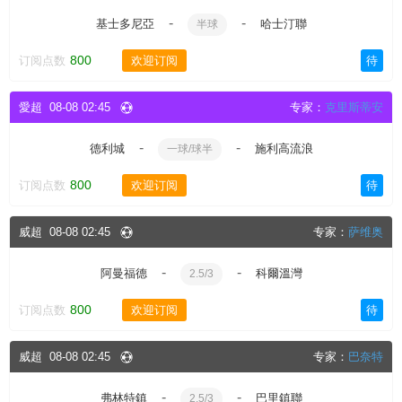
-
-
基士多尼亞
哈士汀聯
半球
800
订阅点数
欢迎订阅
待
愛超
08-08 02:45
专家：
克里斯蒂安
-
-
德利城
施利高流浪
一球/球半
800
订阅点数
欢迎订阅
待
威超
08-08 02:45
专家：
萨维奥
-
-
阿曼福德
科爾溫灣
2.5/3
800
订阅点数
欢迎订阅
待
威超
08-08 02:45
专家：
巴奈特
-
-
弗林特鎮
巴里鎮聯
2.5/3