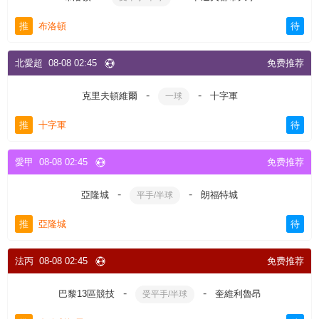
推
布洛頓
待
北愛超
08-08 02:45
免费推荐
-
-
克里夫頓維爾
十字軍
一球
推
十字軍
待
愛甲
08-08 02:45
免费推荐
-
-
亞隆城
朗福特城
平手/半球
推
亞隆城
待
法丙
08-08 02:45
免费推荐
-
-
巴黎13區競技
奎維利魯昂
受平手/半球