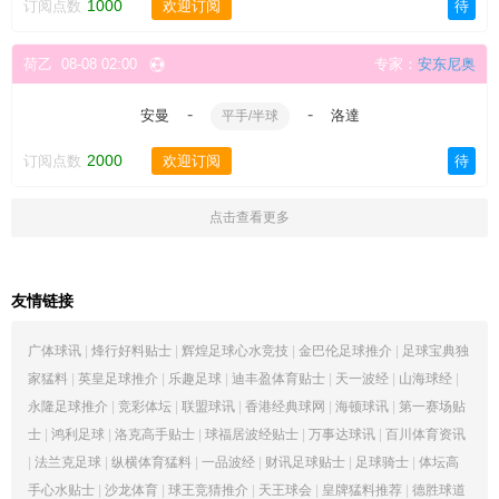
1000
订阅点数
欢迎订阅
待
荷乙
08-08 02:00
专家：
安东尼奥
-
-
安曼
洛達
平手/半球
2000
订阅点数
欢迎订阅
待
点击查看更多
友情链接
广体球讯
|
烽行好料贴士
|
辉煌足球心水竞技
|
金巴伦足球推介
|
足球宝典独
家猛料
|
英皇足球推介
|
乐趣足球
|
迪丰盈体育贴士
|
天一波经
|
山海球经
|
永隆足球推介
|
竞彩体坛
|
联盟球讯
|
香港经典球网
|
海顿球讯
|
第一赛场贴
士
|
鸿利足球
|
洛克高手贴士
|
球福居波经贴士
|
万事达球讯
|
百川体育资讯
|
法兰克足球
|
纵横体育猛料
|
一品波经
|
财讯足球贴士
|
足球骑士
|
体坛高
手心水贴士
|
沙龙体育
|
球王竞猜推介
|
天王球会
|
皇牌猛料推荐
|
德胜球道