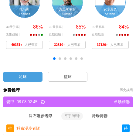
托马斯
克里斯蒂安
安东尼奥
Thomas
Cristian
Antonio
86%
85%
84%
30天胜率
30天胜率
30天胜率
近期战绩
近期战绩
近期战绩
40351+
人已查看
32810+
人已查看
37126+
人已查看
足球
篮球
免费推荐
历史战绩
愛甲
08-08 02:45
单场精选
-
-
科布漫步者隊
特瑞特聯
平手/半球
推
科布漫步者隊
待