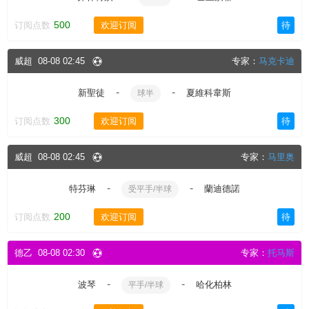
500
订阅点数
欢迎订阅
待
威超
08-08 02:45
专家：
马克卡迪
-
-
新聖徒
夏維科韋斯
球半
300
订阅点数
欢迎订阅
待
威超
08-08 02:45
专家：
马里奥
-
-
特芬琳
蘭迪德諾
受平手/半球
200
订阅点数
欢迎订阅
待
德乙
08-08 02:30
专家：
托马斯
-
-
波琴
哈化柏林
平手/半球