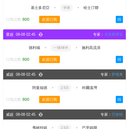
-
-
基士多尼亞
哈士汀聯
半球
800
订阅点数
欢迎订阅
待
愛超
08-08 02:45
专家：
克里斯蒂安
-
-
德利城
施利高流浪
一球/球半
800
订阅点数
欢迎订阅
待
威超
08-08 02:45
专家：
萨维奥
-
-
阿曼福德
科爾溫灣
2.5/3
800
订阅点数
欢迎订阅
待
威超
08-08 02:45
专家：
巴奈特
-
-
弗林特鎮
巴里鎮聯
2.5/3