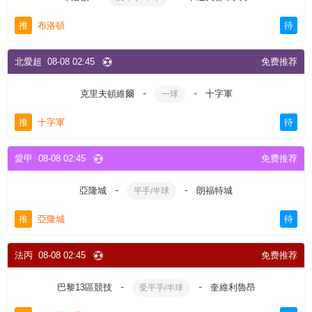
推
布洛頓
待
北愛超
08-08 02:45
免费推荐
-
-
克里夫頓維爾
十字軍
一球
推
十字軍
待
愛甲
08-08 02:45
免费推荐
-
-
亞隆城
朗福特城
平手/半球
推
亞隆城
待
法丙
08-08 02:45
免费推荐
-
-
巴黎13區競技
奎維利魯昂
受平手/半球