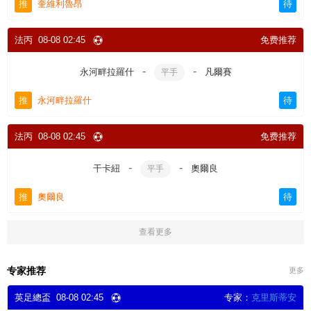
推
奎維利魯昂
待
法丙
08-08 02:45
免费推荐
-
-
永河畔拉羅什
凡爾賽
平手
推
永河畔拉羅什
待
法丙
08-08 02:45
免费推荐
-
-
干卡紐
奧爾良
平手
推
奧爾良
待
查看更多
专家推荐
更多
英足總盃
08-08 02:45
专家：
克里斯蒂安