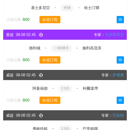
-
-
基士多尼亞
哈士汀聯
半球
800
订阅点数
欢迎订阅
待
愛超
08-08 02:45
专家：
克里斯蒂安
-
-
德利城
施利高流浪
一球/球半
800
订阅点数
欢迎订阅
待
威超
08-08 02:45
专家：
萨维奥
-
-
阿曼福德
科爾溫灣
2.5/3
800
订阅点数
欢迎订阅
待
威超
08-08 02:45
专家：
巴奈特
-
-
弗林特鎮
巴里鎮聯
2.5/3