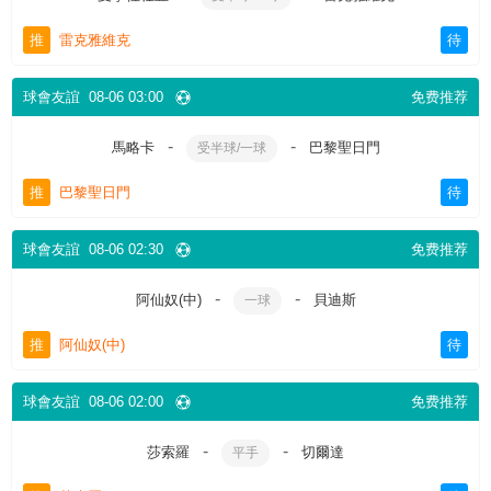
推
雷克雅維克
待
球會友誼
08-06 03:00
免费推荐
-
-
馬略卡
巴黎聖日門
受半球/一球
推
巴黎聖日門
待
球會友誼
08-06 02:30
免费推荐
-
-
阿仙奴(中)
貝迪斯
一球
推
阿仙奴(中)
待
球會友誼
08-06 02:00
免费推荐
-
-
莎索羅
切爾達
平手