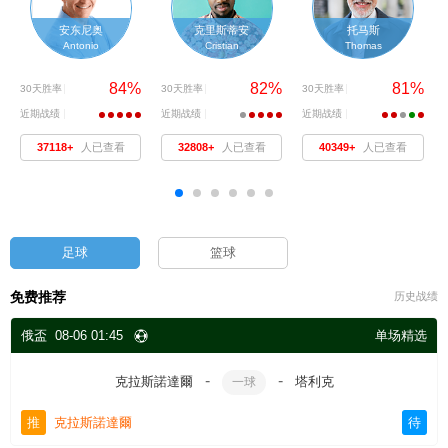
安东尼奥
克里斯蒂安
托马斯
Antonio
Cristian
Thomas
84%
82%
81%
30天胜率
30天胜率
30天胜率
近期战绩
近期战绩
近期战绩
37118+
人已查看
32808+
人已查看
40349+
人已查看
足球
篮球
免费推荐
历史战绩
俄盃
08-06 01:45
单场精选
-
-
克拉斯諾達爾
塔利克
一球
推
克拉斯諾達爾
待