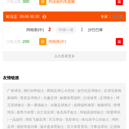
300
订阅点数
推
阿波羅利馬素爾
赢
歐冠盃
08-06 00:30
专家：
马里奥
2
1
阿曉斯(中)
沙巴巴庫
半球/一球
200
订阅点数
推
阿曉斯(中)
赢
点击查看更多
友情链接
广体球讯
|
烽行好料贴士
|
辉煌足球心水竞技
|
金巴伦足球推介
|
足球宝典独
家猛料
|
英皇足球推介
|
乐趣足球
|
纵横体育猛料
|
沙龙体育
|
足球骑士
|
球
王竞猜推介
|
第一赛场贴士
|
永隆足球推介
|
皇牌猛料推荐
|
海顿球讯
|
智博
球讯
|
新势力体育
|
法兰克足球
|
洛克高手贴士
|
球福居波经贴士
|
联盟球讯
|
一品波经
|
球彩飞扬足球
|
天王球会
|
竞彩体坛
|
体坛高手心水贴士
|
鸿利
足球
|
德胜球道内幕
|
迪丰盈体育贴士
|
百川体育资讯
|
万事达球讯
|
正源体