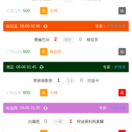
500
订阅点数
推
大球
输
歐冠盃
08-06 02:00
专家：
克里斯蒂安
2
0
費倫巴治
格拉茨
球半
800
订阅点数
推
格拉茨
输
俄盃
08-06 01:45
专家：
萨维奥
1
0
聖彼德斯堡
巴提卡
2.5
800
订阅点数
推
小球
赢
歐協聯
08-06 01:00
专家：
马克卡迪
0
1
白蘭恩
阿波羅利馬素爾
一球