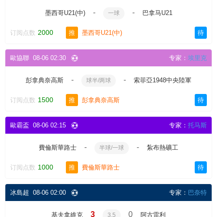
-
-
墨西哥U21(中)
巴拿马U21
一球
2000
订阅点数
推
墨西哥U21(中)
待
歐協聯
08-06 02:30
专家：
埃里克
-
-
彭拿典奈高斯
索菲亞1948中央陸軍
球半/两球
1500
订阅点数
推
彭拿典奈高斯
待
歐霸盃
08-06 02:15
专家：
托马斯
-
-
費倫斯華路士
紮布熱礦工
半球/一球
1000
订阅点数
推
費倫斯華路士
待
冰島超
08-06 02:00
专家：
巴奈特
3
0
基夫拿維克
阿古雷利
3.5