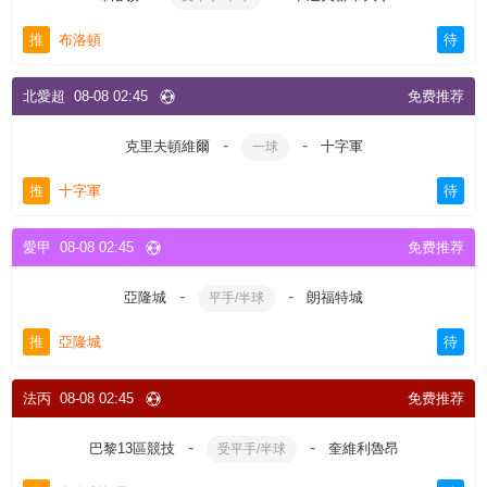
推
布洛頓
待
北愛超
08-08 02:45
免费推荐
-
-
克里夫頓維爾
十字軍
一球
推
十字軍
待
愛甲
08-08 02:45
免费推荐
-
-
亞隆城
朗福特城
平手/半球
推
亞隆城
待
法丙
08-08 02:45
免费推荐
-
-
巴黎13區競技
奎維利魯昂
受平手/半球