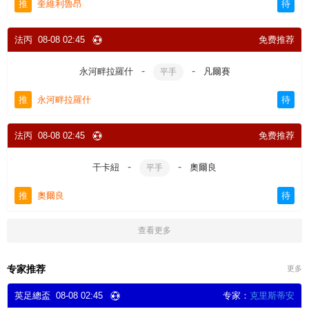
推
奎維利魯昂
待
法丙
08-08 02:45
免费推荐
-
-
永河畔拉羅什
凡爾賽
平手
推
永河畔拉羅什
待
法丙
08-08 02:45
免费推荐
-
-
干卡紐
奧爾良
平手
推
奧爾良
待
查看更多
专家推荐
更多
英足總盃
08-08 02:45
专家：
克里斯蒂安