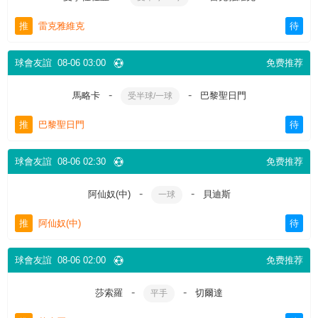
推
雷克雅維克
待
球會友誼
08-06 03:00
免费推荐
-
-
馬略卡
巴黎聖日門
受半球/一球
推
巴黎聖日門
待
球會友誼
08-06 02:30
免费推荐
-
-
阿仙奴(中)
貝迪斯
一球
推
阿仙奴(中)
待
球會友誼
08-06 02:00
免费推荐
-
-
莎索羅
切爾達
平手