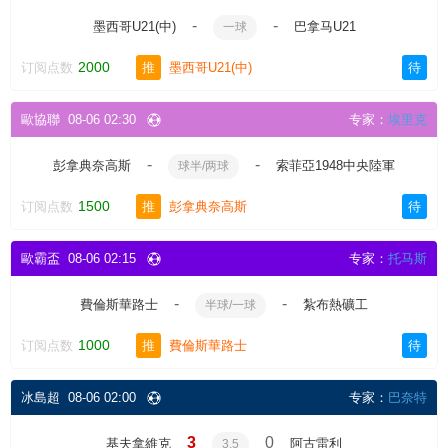
-
-
墨西哥U21(中)
巴拿马U21
一球
2000
订阅点数
推
墨西哥U21(中)
待
歐協聯
08-06 02:30
专家：
埃里克
-
-
彭拿典奈高斯
索菲亞1948中央陸軍
球半/两球
1500
订阅点数
推
彭拿典奈高斯
待
歐霸盃
08-06 02:15
专家：
托马斯
-
-
費倫斯華路士
紮布熱礦工
半球/一球
1000
订阅点数
推
費倫斯華路士
待
冰島超
08-06 02:00
专家：
巴奈特
3
0
基夫拿維克
阿古雷利
3.5