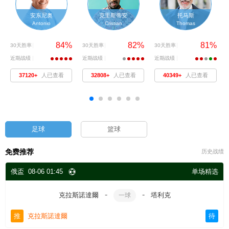
安东尼奥
克里斯蒂安
托马斯
Antonio
Cristian
Thomas
84%
82%
81%
30天胜率
30天胜率
30天胜率
近期战绩
近期战绩
近期战绩
37120+
人已查看
32808+
人已查看
40349+
人已查看
足球
篮球
免费推荐
历史战绩
俄盃
08-06 01:45
单场精选
-
-
克拉斯諾達爾
塔利克
一球
推
克拉斯諾達爾
待