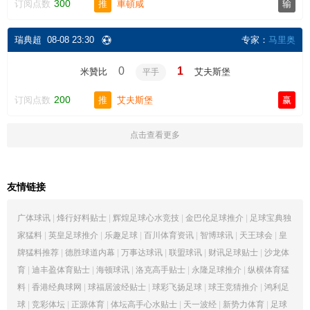
300
订阅点数
推
車頓咸
输
瑞典超
08-08 23:30
专家：
马里奥
0
1
米贊比
艾夫斯堡
平手
200
订阅点数
推
艾夫斯堡
赢
点击查看更多
友情链接
广体球讯
|
烽行好料贴士
|
辉煌足球心水竞技
|
金巴伦足球推介
|
足球宝典独
家猛料
|
英皇足球推介
|
乐趣足球
|
百川体育资讯
|
智博球讯
|
天王球会
|
皇
牌猛料推荐
|
德胜球道内幕
|
万事达球讯
|
联盟球讯
|
财讯足球贴士
|
沙龙体
育
|
迪丰盈体育贴士
|
海顿球讯
|
洛克高手贴士
|
永隆足球推介
|
纵横体育猛
料
|
香港经典球网
|
球福居波经贴士
|
球彩飞扬足球
|
球王竞猜推介
|
鸿利足
球
|
竞彩体坛
|
正源体育
|
体坛高手心水贴士
|
天一波经
|
新势力体育
|
足球