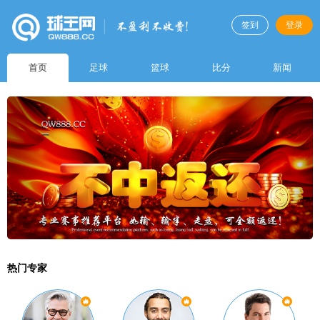
签到
登录
首页
足球
篮球
比分
新闻
热门专家