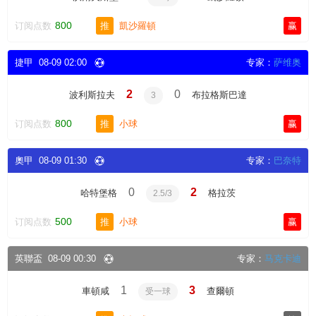
800
订阅点数
推
凱沙羅頓
赢
捷甲
08-09 02:00
专家：
萨维奥
2
0
波利斯拉夫
布拉格斯巴達
3
800
订阅点数
推
小球
赢
奧甲
08-09 01:30
专家：
巴奈特
0
2
哈特堡格
格拉茨
2.5/3
500
订阅点数
推
小球
赢
英聯盃
08-09 00:30
专家：
马克卡迪
1
3
車頓咸
查爾頓
受一球