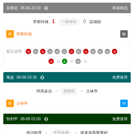
英聯盃
08-08 22:00
单场精选
1
0
李斯特城
諾咸頓
一球/球半
推
李斯特城
输
最近战绩
赢
和
输
葡超
08-09 03:30
免费推荐
-
-
阿馬多拉
士砵亭
受两球
推
士砵亭
待
智利甲
08-09 03:00
免费推荐
-
-
侯治柏度
維拿迪馬愛華頓
平手/半球