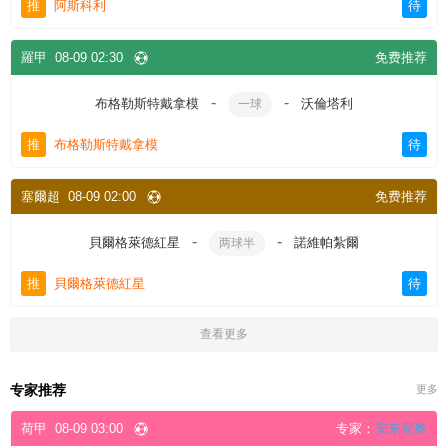
推
阿斯科利
待
羅甲
08-09 02:30
免费推荐
-
-
布格勒斯特戴拿模
沃倫塔利
一球
推
布格勒斯特戴拿模
待
塞爾超
08-09 02:00
免费推荐
-
-
貝爾格萊德紅星
諾維帕紮爾
两球半
推
貝爾格萊德紅星
待
查看更多
专家推荐
更多
荷甲
08-09 03:00
专家：
安东尼奥