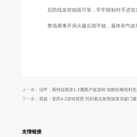
后防线发挥稳固可靠，牢牢限制对手进攻
整场赛事开局火爆后期平稳，最终和气收
上一条：
法甲：斯特拉斯堡1-2遭图卢兹逆转 埃默松梅塔利
下一条：
英超：里昂4-2逆转雷恩 托利索点射恩德里克破门
友情链接