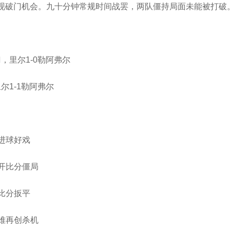
现破门机会。九十分钟常规时间战罢，两队僵持局面未能被打破。
，里尔1-0勒阿弗尔
尔1-1勒阿弗尔
进球好戏
开比分僵局
比分扳平
难再创杀机