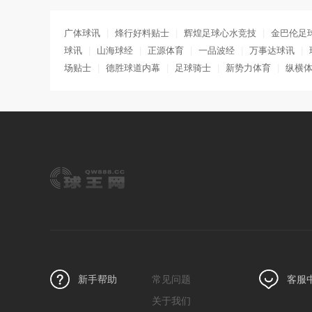
广体球讯
|
烽行好料贴士
|
辉煌足球心水竞技
|
金巴伦足
球讯
|
山海球经
|
正源体育
|
一品波经
|
万事达球讯
|
场贴士
|
德胜球道内幕
|
足球骑士
|
新势力体育
|
纵横
新手帮助
常见问题
客服
关于我们