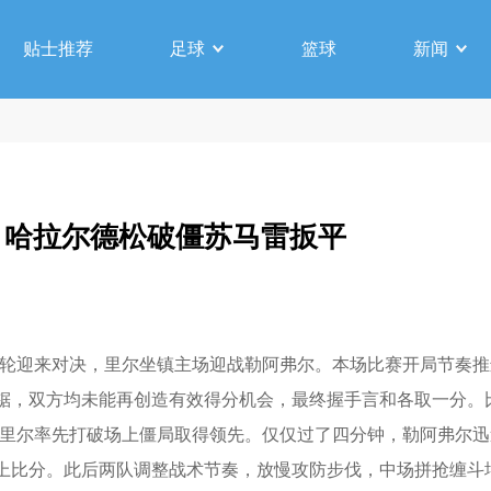
贴士推荐
足球
篮球
新闻
尔 哈拉尔德松破僵苏马雷扳平
32轮迎来对决，里尔坐镇主场迎战勒阿弗尔。本场比赛开局节奏
锯，双方均未能再创造有效得分机会，最终握手言和各取一分。
助里尔率先打破场上僵局取得领先。仅仅过了四分钟，勒阿弗尔迅
上比分。此后两队调整战术节奏，放慢攻防步伐，中场拼抢缠斗