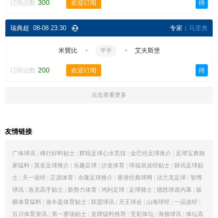
300
订阅点数
欢迎订阅
待
瑞典超
08-08 23:30
专家：
马里奥
-
-
米贊比
艾夫斯堡
平手
200
订阅点数
欢迎订阅
待
点击查看更多
友情链接
广体球讯
|
烽行好料贴士
|
辉煌足球心水竞技
|
金巴伦足球推介
|
足球宝典独
家猛料
|
英皇足球推介
|
乐趣足球
|
沙龙体育
|
球福居波经贴士
|
财讯足球贴
士
|
天一波经
|
正源体育
|
永隆足球推介
|
香港经典球网
|
法兰克足球
|
智博
球讯
|
洛克高手贴士
|
新势力体育
|
鸿利足球
|
足球骑士
|
德胜球道内幕
|
纵
横体育猛料
|
迪丰盈体育贴士
|
联盟球讯
|
天王球会
|
山海球经
|
一品波经
|
百川体育资讯
|
第一赛场贴士
|
皇牌猛料推荐
|
竞彩体坛
|
海顿球讯
|
体坛高