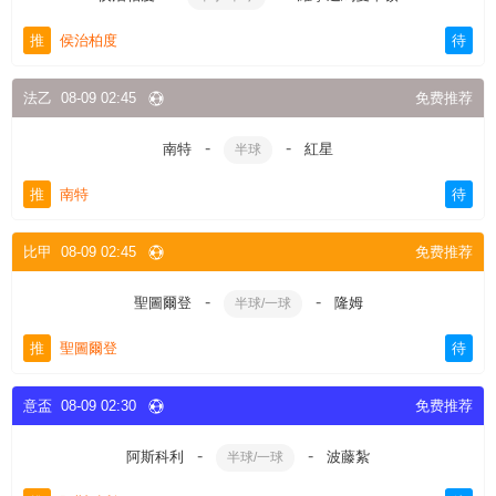
推
侯治柏度
待
法乙
08-09 02:45
免费推荐
-
-
南特
紅星
半球
推
南特
待
比甲
08-09 02:45
免费推荐
-
-
聖圖爾登
隆姆
半球/一球
推
聖圖爾登
待
意盃
08-09 02:30
免费推荐
-
-
阿斯科利
波藤紮
半球/一球