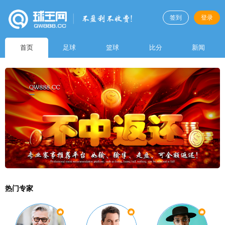
签到
登录
首页
足球
篮球
比分
新闻
热门专家