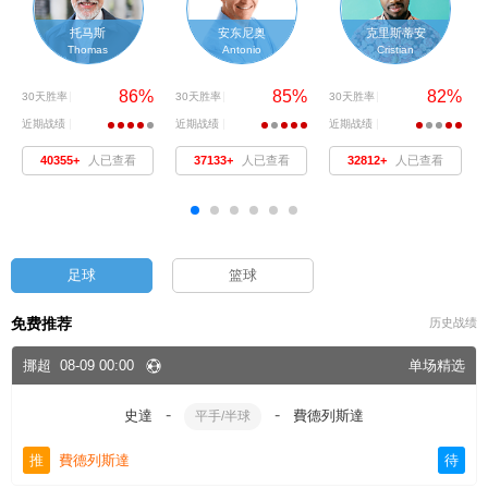
托马斯
安东尼奥
克里斯蒂安
Thomas
Antonio
Cristian
86%
85%
82%
30天胜率
30天胜率
30天胜率
近期战绩
近期战绩
近期战绩
40355+
人已查看
37133+
人已查看
32812+
人已查看
足球
篮球
免费推荐
历史战绩
挪超
08-09 00:00
单场精选
-
-
史達
費德列斯達
平手/半球
推
費德列斯達
待