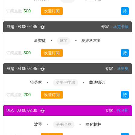
500
订阅点数
欢迎订阅
待
威超
08-08 02:45
专家：
马克卡迪
-
-
新聖徒
夏維科韋斯
球半
300
订阅点数
欢迎订阅
待
威超
08-08 02:45
专家：
马里奥
-
-
特芬琳
蘭迪德諾
受平手/半球
200
订阅点数
欢迎订阅
待
德乙
08-08 02:30
专家：
托马斯
-
-
波琴
哈化柏林
平手/半球