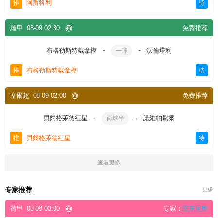
推
阿斯科利
待
羅甲
08-09 02:30
免费推荐
-
-
布格勒斯特戴拿模
沃倫塔利
一球
推
布格勒斯特戴拿模
待
塞爾超
08-09 02:00
免费推荐
-
-
貝爾格萊德紅星
諾維帕紮爾
两球半
推
貝爾格萊德紅星
待
查看更多
专家推荐
更多
荷甲
08-09 03:00
专家：
安东尼奥