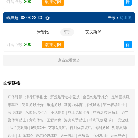
300
订阅点数
欢迎订阅
待
瑞典超
08-08 23:30
专家：
马里奥
-
-
米贊比
艾夫斯堡
平手
200
订阅点数
欢迎订阅
待
点击查看更多
友情链接
广体球讯
|
烽行好料贴士
|
辉煌足球心水竞技
|
金巴伦足球推介
|
足球宝典独
家猛料
|
英皇足球推介
|
乐趣足球
|
新势力体育
|
海顿球讯
|
第一赛场贴士
|
智博球讯
|
永隆足球推介
|
沙龙体育
|
球王竞猜推介
|
球福居波经贴士
|
迪丰
盈体育贴士
|
竞彩体坛
|
正源体育
|
洛克高手贴士
|
球彩飞扬足球
|
一品波经
|
法兰克足球
|
足球骑士
|
万事达球讯
|
百川体育资讯
|
鸿利足球
|
财讯足球
贴士
|
山海球经
|
香港经典球网
|
天一波经
|
体坛高手心水贴士
|
天王球会
|