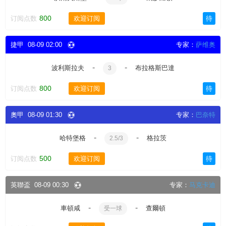
800
订阅点数
欢迎订阅
待
捷甲
08-09 02:00
专家：
萨维奥
-
-
波利斯拉夫
布拉格斯巴達
3
800
订阅点数
欢迎订阅
待
奧甲
08-09 01:30
专家：
巴奈特
-
-
哈特堡格
格拉茨
2.5/3
500
订阅点数
欢迎订阅
待
英聯盃
08-09 00:30
专家：
马克卡迪
-
-
車頓咸
查爾頓
受一球