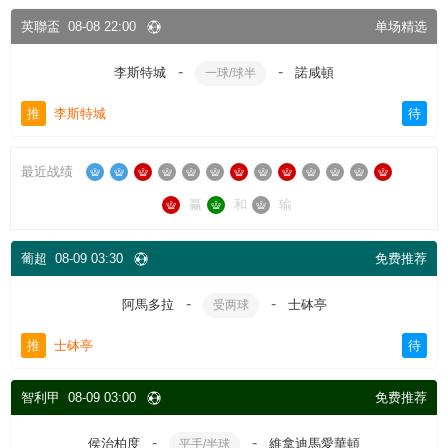
英聯盃
08-08 22:00
单场精选
-
-
李斯特城
諾咸頓
一球/球半
推
李斯特城
待
最近战绩
赢
和
输
葡超
08-09 03:30
免费推荐
-
-
阿馬多拉
士砵亭
受两球
推
士砵亭
待
智利甲
08-09 03:00
免费推荐
-
-
侯治柏度
維拿迪馬愛華頓
平手/半球