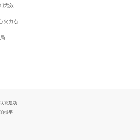
罚无效
心火力点
胜局
斯联袂建功
双响扳平