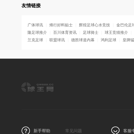
友情链接
广体球讯
|
烽行好料贴士
|
辉煌足球心水竞技
|
金巴伦足
隆足球推介
|
百川体育资讯
|
足球骑士
|
球王竞猜推介
|
兰克足球
|
联盟球讯
|
德胜球道内幕
|
鸿利足球
|
皇牌
新手帮助
常见问题
客服