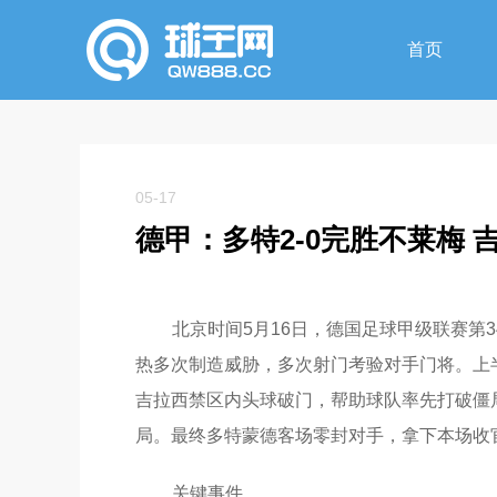
首页
05-17
德甲：多特2-0完胜不莱梅
北京时间5月16日，德国足球甲级联赛
热多次制造威胁，多次射门考验对手门将。上
吉拉西禁区内头球破门，帮助球队率先打破僵
局。最终多特蒙德客场零封对手，拿下本场收官
关键事件