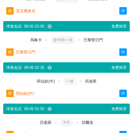
推
雷克雅維克
待
球會友誼
08-06 03:00
免费推荐
-
-
馬略卡
巴黎聖日門
受半球/一球
推
巴黎聖日門
待
球會友誼
08-06 02:30
免费推荐
-
-
阿仙奴(中)
貝迪斯
一球
推
阿仙奴(中)
待
球會友誼
08-06 02:00
免费推荐
-
-
莎索羅
切爾達
平手