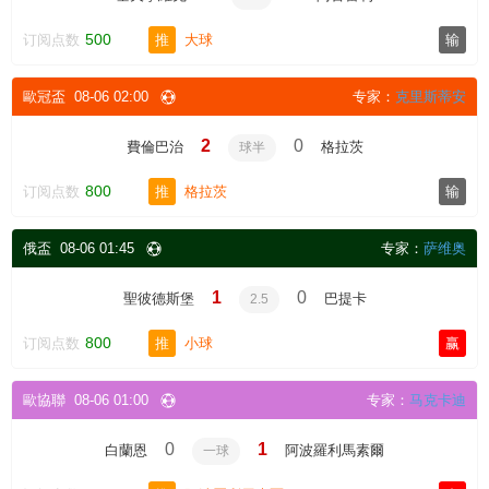
500
订阅点数
推
大球
输
歐冠盃
08-06 02:00
专家：
克里斯蒂安
2
0
費倫巴治
格拉茨
球半
800
订阅点数
推
格拉茨
输
俄盃
08-06 01:45
专家：
萨维奥
1
0
聖彼德斯堡
巴提卡
2.5
800
订阅点数
推
小球
赢
歐協聯
08-06 01:00
专家：
马克卡迪
0
1
白蘭恩
阿波羅利馬素爾
一球