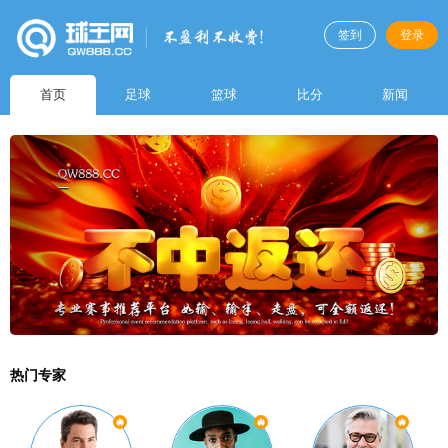
签到
登录
首页
足球
篮球
比分
新闻
热门专家