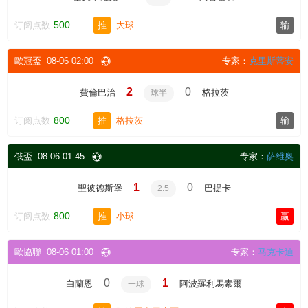
500
订阅点数
推
大球
输
歐冠盃
08-06 02:00
专家：
克里斯蒂安
2
0
費倫巴治
格拉茨
球半
800
订阅点数
推
格拉茨
输
俄盃
08-06 01:45
专家：
萨维奥
1
0
聖彼德斯堡
巴提卡
2.5
800
订阅点数
推
小球
赢
歐協聯
08-06 01:00
专家：
马克卡迪
0
1
白蘭恩
阿波羅利馬素爾
一球