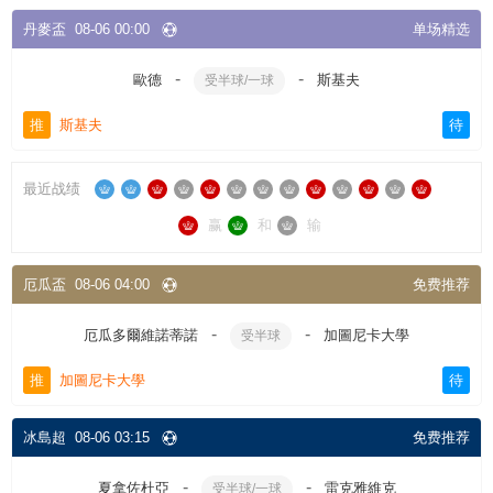
丹麥盃
08-06 00:00
单场精选
-
-
歐德
斯基夫
受半球/一球
推
斯基夫
待
最近战绩
赢
和
输
厄瓜盃
08-06 04:00
免费推荐
-
-
厄瓜多爾維諾蒂諾
加圖尼卡大學
受半球
推
加圖尼卡大學
待
冰島超
08-06 03:15
免费推荐
-
-
夏拿佐杜亞
雷克雅維克
受半球/一球