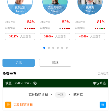
安东尼奥
克里斯蒂安
托马斯
Antonio
Cristian
Thomas
84%
82%
81%
30天胜率
30天胜率
30天胜率
近期战绩
近期战绩
近期战绩
37117+
人已查看
32806+
人已查看
40348+
人已查看
足球
篮球
免费推荐
历史战绩
俄盃
08-06 01:45
单场精选
-
-
克拉斯諾達爾
塔利克
一球
推
克拉斯諾達爾
待