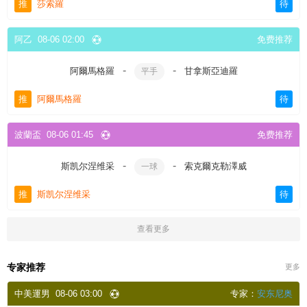
推
莎索羅
待
阿乙
08-06 02:00
免费推荐
-
-
阿爾馬格羅
甘拿斯亞迪羅
平手
推
阿爾馬格羅
待
波蘭盃
08-06 01:45
免费推荐
-
-
斯凯尔涅维采
索克爾克勒澤威
一球
推
斯凯尔涅维采
待
查看更多
专家推荐
更多
中美運男
08-06 03:00
专家：
安东尼奥