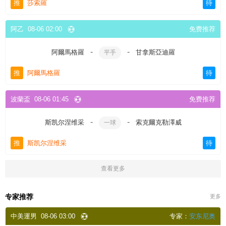
推
莎索羅
待
阿乙
08-06 02:00
免费推荐
-
-
阿爾馬格羅
甘拿斯亞迪羅
平手
推
阿爾馬格羅
待
波蘭盃
08-06 01:45
免费推荐
-
-
斯凯尔涅维采
索克爾克勒澤威
一球
推
斯凯尔涅维采
待
查看更多
专家推荐
更多
中美運男
08-06 03:00
专家：
安东尼奥