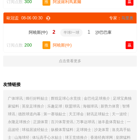
300
订阅点数
推
阿波羅利馬素爾
赢
歐冠盃
08-06 00:30
专家：
马里奥
2
1
阿曉斯(中)
沙巴巴庫
半球/一球
200
订阅点数
推
阿曉斯(中)
赢
点击查看更多
友情链接
广体球讯
|
烽行好料贴士
|
辉煌足球心水竞技
|
金巴伦足球推介
|
足球宝典独
家猛料
|
英皇足球推介
|
乐趣足球
|
联盟球讯
|
海顿球讯
|
新势力体育
|
智博
球讯
|
德胜球道内幕
|
第一赛场贴士
|
天王球会
|
财讯足球贴士
|
天一波经
|
永隆足球推介
|
正源体育
|
百川体育资讯
|
万事达球讯
|
迪丰盈体育贴士
|
一
品波经
|
球福居波经贴士
|
纵横体育猛料
|
足球骑士
|
沙龙体育
|
洛克高手贴
士
|
山海球经
|
体坛高手心水贴士
|
球王竞猜推介
|
香港经典球网
|
皇牌猛料