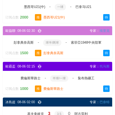
-
-
墨西哥U21(中)
巴拿马U21
一球
2000
订阅点数
推
墨西哥U21(中)
待
歐協聯
08-06 02:30
专家：
埃里克
-
-
彭拿典奈高斯
索菲亞1948中央陸軍
球半/两球
1500
订阅点数
推
彭拿典奈高斯
待
歐霸盃
08-06 02:15
专家：
托马斯
-
-
費倫斯華路士
紮布熱礦工
半球/一球
1000
订阅点数
推
費倫斯華路士
待
冰島超
08-06 02:00
专家：
巴奈特
3
0
基夫拿維克
阿古雷利
3.5