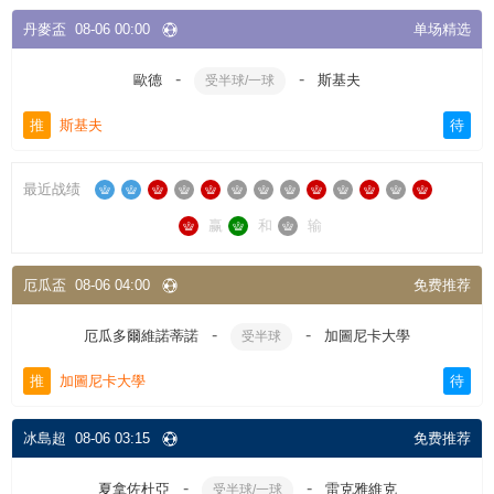
丹麥盃
08-06 00:00
单场精选
-
-
歐德
斯基夫
受半球/一球
推
斯基夫
待
最近战绩
赢
和
输
厄瓜盃
08-06 04:00
免费推荐
-
-
厄瓜多爾維諾蒂諾
加圖尼卡大學
受半球
推
加圖尼卡大學
待
冰島超
08-06 03:15
免费推荐
-
-
夏拿佐杜亞
雷克雅維克
受半球/一球