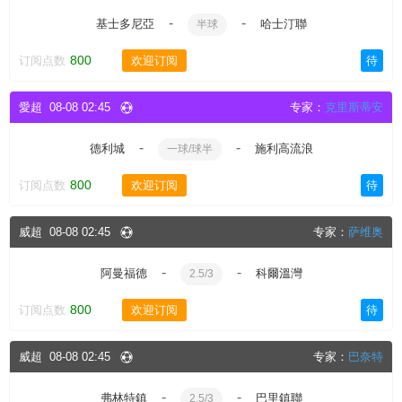
-
-
基士多尼亞
哈士汀聯
半球
800
订阅点数
欢迎订阅
待
愛超
08-08 02:45
专家：
克里斯蒂安
-
-
德利城
施利高流浪
一球/球半
800
订阅点数
欢迎订阅
待
威超
08-08 02:45
专家：
萨维奥
-
-
阿曼福德
科爾溫灣
2.5/3
800
订阅点数
欢迎订阅
待
威超
08-08 02:45
专家：
巴奈特
-
-
弗林特鎮
巴里鎮聯
2.5/3