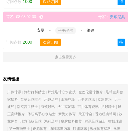
1000
订阅点数
欢迎订阅
待
荷乙
08-08 02:00
专家：
安东尼奥
-
-
安曼
洛達
平手/半球
2000
订阅点数
欢迎订阅
待
点击查看更多
友情链接
广体球讯
|
烽行好料贴士
|
辉煌足球心水竞技
|
金巴伦足球推介
|
足球宝典独
家猛料
|
英皇足球推介
|
乐趣足球
|
山海球经
|
万事达球讯
|
竞彩体坛
|
天一
波经
|
洛克高手贴士
|
海顿球讯
|
法兰克足球
|
百川体育资讯
|
足球骑士
|
球
王竞猜推介
|
体坛高手心水贴士
|
新势力体育
|
天王球会
|
香港经典球网
|
沙
龙体育
|
球彩飞扬足球
|
鸿利足球
|
皇牌猛料推荐
|
财讯足球贴士
|
智博球讯
|
第一赛场贴士
|
正源体育
|
德胜球道内幕
|
联盟球讯
|
纵横体育猛料
|
永隆