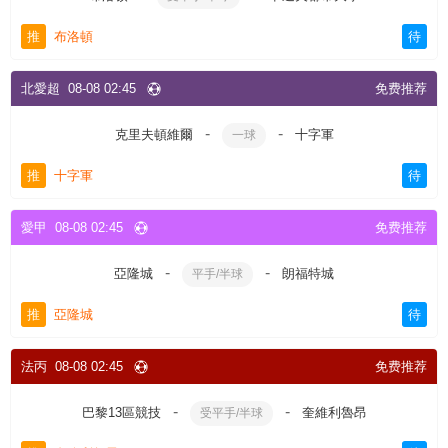
推
布洛頓
待
北愛超
08-08 02:45
免费推荐
-
-
克里夫頓維爾
十字軍
一球
推
十字軍
待
愛甲
08-08 02:45
免费推荐
-
-
亞隆城
朗福特城
平手/半球
推
亞隆城
待
法丙
08-08 02:45
免费推荐
-
-
巴黎13區競技
奎維利魯昂
受平手/半球