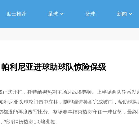
贴士推荐
足球
篮球
新闻
顿 帕利尼亚进球助球队惊险保级
点战正式开打，托特纳姆热刺主场迎战埃弗顿。上半场两队轮番发
，帕利尼亚头球攻门击中立柱，随即跟进补射完成破门，帮助球
防都没能再度改写比分。整场赛事结束热刺守住一球优势，最终
，托特纳姆热刺1-0埃弗顿。