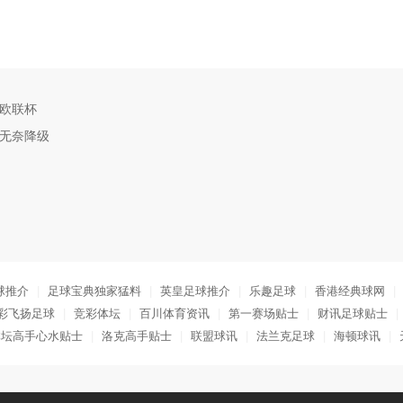
级欧联杯
队无奈降级
球推介
|
足球宝典独家猛料
|
英皇足球推介
|
乐趣足球
|
香港经典球网
|
彩飞扬足球
|
竞彩体坛
|
百川体育资讯
|
第一赛场贴士
|
财讯足球贴士
|
体坛高手心水贴士
|
洛克高手贴士
|
联盟球讯
|
法兰克足球
|
海顿球讯
|