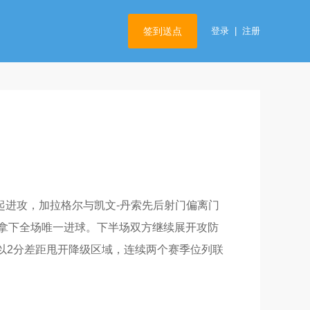
签到送点
登录
|
注册
起进攻，加拉格尔与凯文-丹索先后射门偏离门
队拿下全场唯一进球。下半场双方继续展开攻防
以2分差距甩开降级区域，连续两个赛季位列联