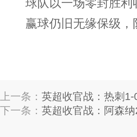
球队以一场零封胜利
赢球仍旧无缘保级，
上一条：
英超收官战：热刺1
下一条：
英超收官战：阿森纳2