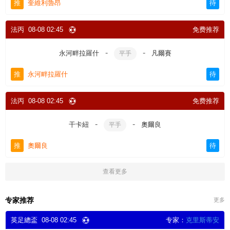
推
奎維利魯昂
待
法丙
08-08 02:45
免费推荐
-
-
永河畔拉羅什
凡爾賽
平手
推
永河畔拉羅什
待
法丙
08-08 02:45
免费推荐
-
-
干卡紐
奧爾良
平手
推
奧爾良
待
查看更多
专家推荐
更多
英足總盃
08-08 02:45
专家：
克里斯蒂安