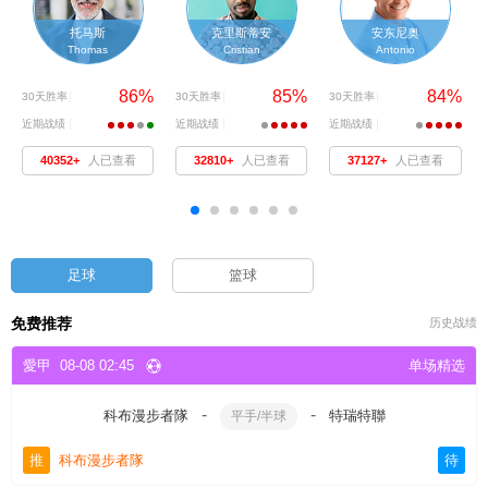
托马斯
克里斯蒂安
安东尼奥
Thomas
Cristian
Antonio
86%
85%
84%
30天胜率
30天胜率
30天胜率
近期战绩
近期战绩
近期战绩
40352+
人已查看
32810+
人已查看
37127+
人已查看
足球
篮球
免费推荐
历史战绩
愛甲
08-08 02:45
单场精选
-
-
科布漫步者隊
特瑞特聯
平手/半球
推
科布漫步者隊
待