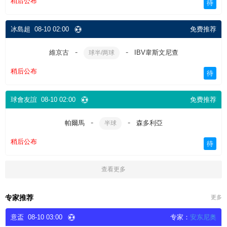
稍后公布
待
冰島超
08-10 02:00
免费推荐
-
-
維京古
IBV韋斯文尼查
球半/两球
稍后公布
待
球會友誼
08-10 02:00
免费推荐
-
-
帕爾馬
森多利亞
半球
稍后公布
待
查看更多
专家推荐
更多
意盃
08-10 03:00
专家：
安东尼奥