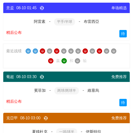
意盃
08-10 01:45
单场精选
-
-
阿雷素
布雷西亞
平手/半球
稍后公布
待
最近战绩
赢
和
输
葡超
08-10 03:30
免费推荐
-
-
賓菲加
維塞烏
两球/两球半
稍后公布
待
克亞甲
08-10 03:00
免费推荐
-
-
夏積杜克
伊斯特拉
一球/球半