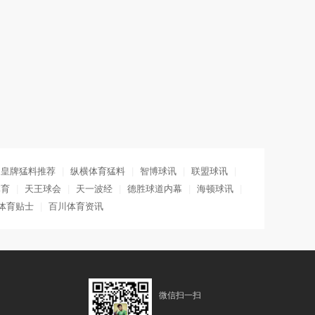
皇牌猛料推荐
|
纵横体育猛料
|
智博球讯
|
联盟球讯
|
体育
|
天王球会
|
天一波经
|
德胜球道内幕
|
海顿球讯
|
体育贴士
|
百川体育资讯
微信扫一扫