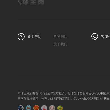
新手帮助
常见问题
客服
关于我们
本球王网所有资讯产品足球篮球推介、足球篮球分析内容仅作为中国体
王网作最终解释、补充，或另行约定附则。Copyright © 球王网 All Rights 