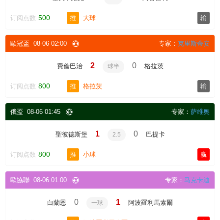
500
订阅点数
推
大球
输
歐冠盃
08-06 02:00
专家：
克里斯蒂安
2
0
費倫巴治
格拉茨
球半
800
订阅点数
推
格拉茨
输
俄盃
08-06 01:45
专家：
萨维奥
1
0
聖彼德斯堡
巴提卡
2.5
800
订阅点数
推
小球
赢
歐協聯
08-06 01:00
专家：
马克卡迪
0
1
白蘭恩
阿波羅利馬素爾
一球