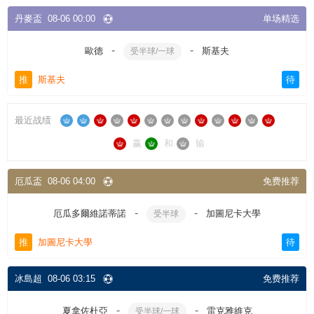
丹麥盃
08-06 00:00
单场精选
-
-
歐德
斯基夫
受半球/一球
推
斯基夫
待
最近战绩
赢
和
输
厄瓜盃
08-06 04:00
免费推荐
-
-
厄瓜多爾維諾蒂諾
加圖尼卡大學
受半球
推
加圖尼卡大學
待
冰島超
08-06 03:15
免费推荐
-
-
夏拿佐杜亞
雷克雅維克
受半球/一球