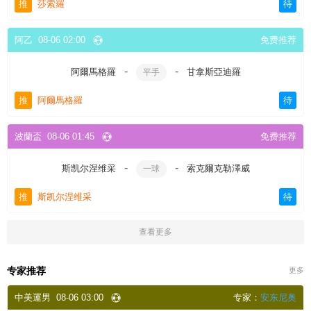
推
莎索羅
待
阿乙
08-06 02:00
免费推荐
-
-
阿爾馬格羅
甘拿斯亞迪羅
平手
推
阿爾馬格羅
待
波蘭盃
08-06 01:45
免费推荐
-
-
斯凯尔涅维采
索克爾克勒澤威
一球
推
斯凯尔涅维采
待
查看更多
专家推荐
更多
中美運男
08-06 03:00
专家：
安东尼奥