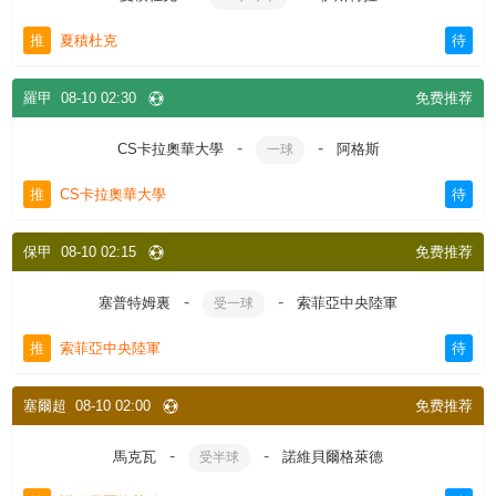
推
夏積杜克
待
羅甲
08-10 02:30
免费推荐
-
-
CS卡拉奧華大學
阿格斯
一球
推
CS卡拉奧華大學
待
保甲
08-10 02:15
免费推荐
-
-
塞普特姆裏
索菲亞中央陸軍
受一球
推
索菲亞中央陸軍
待
塞爾超
08-10 02:00
免费推荐
-
-
馬克瓦
諾維貝爾格萊德
受半球