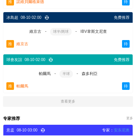
推
諾維貝爾格萊德
待
冰島超
08-10 02:00
免费推荐
-
-
維京古
IBV韋斯文尼查
球半/两球
推
維京古
待
球會友誼
08-10 02:00
免费推荐
-
-
帕爾馬
森多利亞
半球
推
帕爾馬
待
查看更多
专家推荐
更多
意盃
08-10 03:00
专家：
安东尼奥