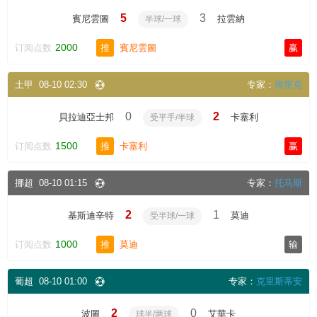
5
3
賓尼雲圖
拉雲納
半球/一球
2000
订阅点数
推
賓尼雲圖
赢
土甲
08-10 02:30
专家：
埃里克
0
2
貝拉迪亞士邦
卡塞利
受平手/半球
1500
订阅点数
推
卡塞利
赢
挪超
08-10 01:15
专家：
托马斯
2
1
基斯迪辛特
莫迪
受半球/一球
1000
订阅点数
推
莫迪
输
葡超
08-10 01:00
专家：
克里斯蒂安
2
0
波圖
艾華卡
球半/两球