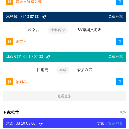
推
諾維貝爾格萊德
待
冰島超
08-10 02:00
免费推荐
-
-
維京古
IBV韋斯文尼查
球半/两球
推
維京古
待
球會友誼
08-10 02:00
免费推荐
-
-
帕爾馬
森多利亞
半球
推
帕爾馬
待
查看更多
专家推荐
更多
意盃
08-10 03:00
专家：
安东尼奥