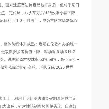
身慢、面对速度型边路容易被打身后，但对手尼日
抢点 + 定位球，缺少莱万后终结效率小幅下降，
，尼日利亚 1-0 小胜波兰，成为主队本场复仇心
 4 场零封，整体防线体系成熟；近期在伦敦举办的统一
攻数据参考价值下降；客场近 6 场 3 胜 2
进攻端原本控球率 53%-58%，高位逼抢 +
能依靠边路起高球。球队无缘 2026 世界
步压上，利用卡明斯基边路突破制造角球与定
空能力出色，针对性限制奥努阿楚头球。自身短