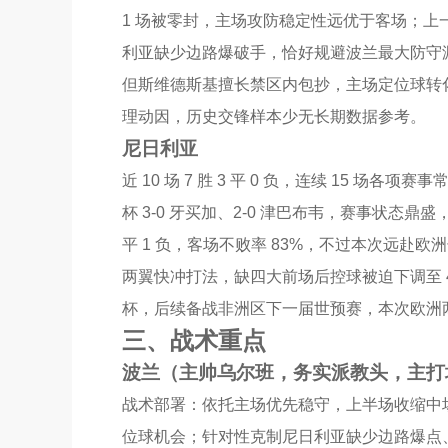
1 场被零封，主场攻防稳定性远优于客场；上
利亚缺少边路爆破手，恰好规避波兰最大防守漏洞
但斯维德斯基擅长禁区内包抄，主场定位球转化率常
理动因，历史交锋样本少无长期数据参考。
尼日利亚
近 10 场 7 胜 3 平 0 负，连续 15 场
杯 3-0 牙买加、2-0 津巴布韦，赛事状态鼎
平 1 负，客场不败率 83%，不过本次远赴
两翼快冲打法，缺四大前场后控球被迫下调至 4
杯，后续备战非洲区下一届世预赛，本次欧洲两
三、战术重点
波兰（主帅乌尔班，务实派教头，主打均
战术部署：依托主场优先稳守，上半场收缩中
位球机会；针对性克制尼日利亚缺少边路爆点