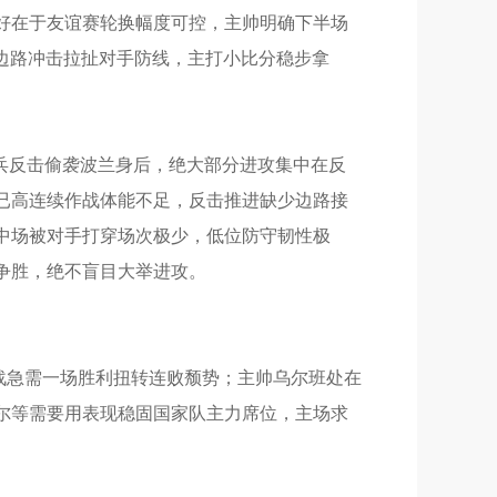
好在于友谊赛轮换幅度可控，主帅明确下半场
场边路冲击拉扯对手防线，主打小比分稳步拿
单兵反击偷袭波兰身后，绝大部分进攻集中在反
已高连续作战体能不足，反击推进缺少边路接
中场被对手打穿场次极少，低位防守韧性极
争胜，绝不盲目大举进攻。
作战急需一场胜利扭转连败颓势；主帅乌尔班处在
尔等需要用表现稳固国家队主力席位，主场求