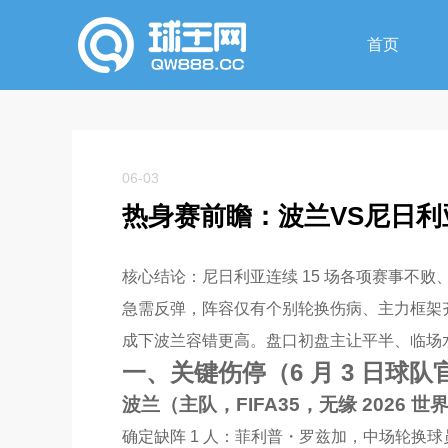
首页
06-03
热身赛前瞻：波兰VS尼日利
核心结论：尼日利亚连续 15 场各项赛事不
急需反弹，阵容仅有个别轮换伤病、主力框架齐
成下波兰容错更高。盘口初盘主让平半、临场水位小
一、关键伤停（6 月 3 日球
波兰（主队，FIFA35，无缘 2026 世
确定缺阵 1 人：菲利普・罗兹加，中场轮换