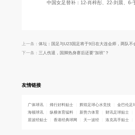
中国女足替补：12-肖梓彤、22-刘晨、6-于
上一条：
体坛：国足与U23国足将于9日在大连会师，两队不
下一条：
三人伤退，国脚热身赛后还要“加班”？
友情链接
广体球讯
|
烽行好料贴士
|
辉煌足球心水竞技
|
金巴伦足
海顿球讯
|
纵横体育猛料
|
新势力体育
|
财讯足球贴士
|
居波经贴士
|
香港经典球网
|
天一波经
|
洛克高手贴士
|