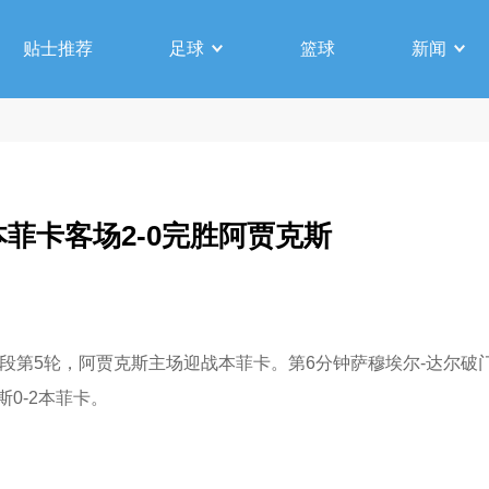
贴士推荐
足球
篮球
新闻
本菲卡客场2-0完胜阿贾克斯
段第5轮，阿贾克斯主场迎战本菲卡。第6分钟萨穆埃尔-达尔破门，
0-2本菲卡。