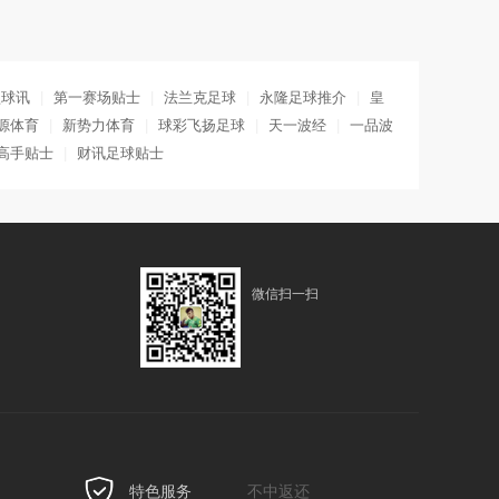
盟球讯
|
第一赛场贴士
|
法兰克足球
|
永隆足球推介
|
皇
源体育
|
新势力体育
|
球彩飞扬足球
|
天一波经
|
一品波
高手贴士
|
财讯足球贴士
微信扫一扫
特色服务
不中返还