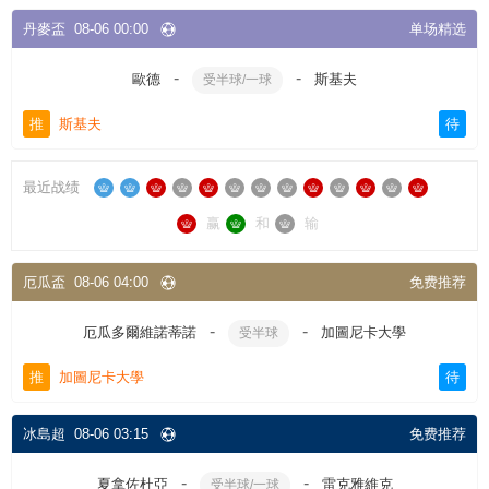
丹麥盃
08-06 00:00
单场精选
-
-
歐德
斯基夫
受半球/一球
推
斯基夫
待
最近战绩
赢
和
输
厄瓜盃
08-06 04:00
免费推荐
-
-
厄瓜多爾維諾蒂諾
加圖尼卡大學
受半球
推
加圖尼卡大學
待
冰島超
08-06 03:15
免费推荐
-
-
夏拿佐杜亞
雷克雅維克
受半球/一球