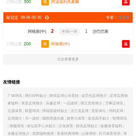
300
订阅点数
推
阿波羅利馬素爾
赢
歐冠盃
08-06 00:30
专家：
马里奥
2
1
阿曉斯(中)
沙巴巴庫
半球/一球
200
订阅点数
推
阿曉斯(中)
赢
点击查看更多
友情链接
广体球讯
|
烽行好料贴士
|
辉煌足球心水竞技
|
金巴伦足球推介
|
足球宝典独
家猛料
|
英皇足球推介
|
乐趣足球
|
一品波经
|
球王竞猜推介
|
万事达球讯
|
正源体育
|
联盟球讯
|
球福居波经贴士
|
法兰克足球
|
竞彩体坛
|
鸿利足球
|
足球骑士
|
天一波经
|
德胜球道内幕
|
新势力体育
|
洛克高手贴士
|
智博球讯
|
海顿球讯
|
体坛高手心水贴士
|
沙龙体育
|
财讯足球贴士
|
纵横体育猛料
|
永隆足球推介
|
皇牌猛料推荐
|
香港经典球网
|
山海球经
|
百川体育资讯
|
球