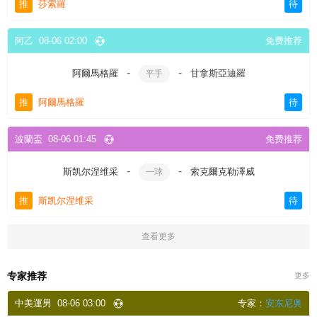
推
莎索羅
待
阿乙
08-06 02:00
免费推荐
-
-
阿爾馬格羅
甘拿斯亞迪羅
平手
推
阿爾馬格羅
待
波蘭盃
08-06 01:45
免费推荐
-
-
斯凯尔涅维采
索克爾克勒澤威
一球
推
斯凯尔涅维采
待
查看更多
专家推荐
更多
中美運男
08-06 03:00
专家：
安东尼奥