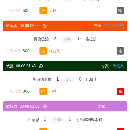
500
订阅点数
推
大球
输
歐冠盃
08-06 02:00
专家：
克里斯蒂安
2
0
費倫巴治
格拉茨
球半
800
订阅点数
推
格拉茨
输
俄盃
08-06 01:45
专家：
萨维奥
1
0
聖彼德斯堡
巴提卡
2.5
800
订阅点数
推
小球
赢
歐協聯
08-06 01:00
专家：
马克卡迪
0
1
白蘭恩
阿波羅利馬素爾
一球