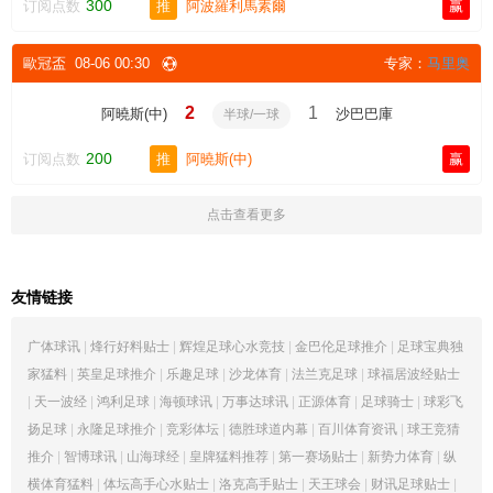
300
订阅点数
推
阿波羅利馬素爾
赢
歐冠盃
08-06 00:30
专家：
马里奥
2
1
阿曉斯(中)
沙巴巴庫
半球/一球
200
订阅点数
推
阿曉斯(中)
赢
点击查看更多
友情链接
广体球讯
|
烽行好料贴士
|
辉煌足球心水竞技
|
金巴伦足球推介
|
足球宝典独
家猛料
|
英皇足球推介
|
乐趣足球
|
沙龙体育
|
法兰克足球
|
球福居波经贴士
|
天一波经
|
鸿利足球
|
海顿球讯
|
万事达球讯
|
正源体育
|
足球骑士
|
球彩飞
扬足球
|
永隆足球推介
|
竞彩体坛
|
德胜球道内幕
|
百川体育资讯
|
球王竞猜
推介
|
智博球讯
|
山海球经
|
皇牌猛料推荐
|
第一赛场贴士
|
新势力体育
|
纵
横体育猛料
|
体坛高手心水贴士
|
洛克高手贴士
|
天王球会
|
财讯足球贴士
|